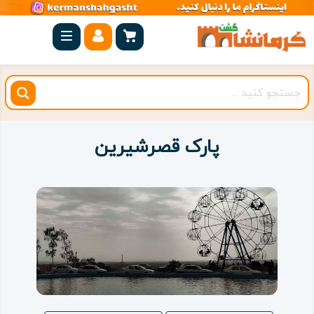
صفحه
اصلی
کرمانشاه
شهرستان
ها
پارک قصرشیرین
مجموعه
بیستون
روستاهای
هدف
اقامتگاه
ویژه