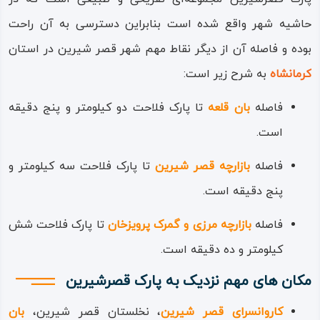
نام پارک فلاحت برگرفته از نام اداره فلاحت و کشاورزی در
حاشیه شهر واقع شده است بنابراین دسترسی به آن راحت
گذشته است که محل اداره در این پارک بوده است؛ پارک فلاحت
بوده و فاصله آن از دیگر نقاط مهم شهر قصر شیرین در استان
روبروی پایانه مسافربری راه کربلا در محور قصر شیرین به سرپل‌
کرمانشاه
به شرح زیر است:
ذهاب و در مجاورت تپه افشار است که از جاهای قدیمی و
فاصله
بان قلعه
تا پارک فلاحت دو کیلومتر و پنج دقیقه
تاریخی شهرستان محسوب می‌شود.
است.
بنابراین دسترسی به پارک فلاحت از تمام نقاط شهری به نسبت
فاصله
بازارچه قصر شیرین
تا پارک فلاحت سه کیلومتر و
آسان بوده و خود پارک نیز امکانات پارک خودرو و مسیر خودرو را
پنج دقیقه است.
دارد؛ رودخانه معروف الوند (یا حه‌لوه‌ن/حلوان) در پشت تپه‌های
فاصله
بازارچه مرزی و گمرک پرویزخان
تا پارک فلاحت شش
فلاحت در جریان است و دو کناره آن مملو از بیشه‌ها و پوشش
کیلومتر و ده دقیقه است.
طبیعی گیاهی است.
مکان های مهم نزدیک به پارک قصرشیرین
کاروانسرای قصر شیرین
، نخلستان قصر شیرین،
بان