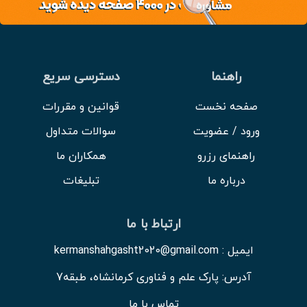
راهنما
دسترسی سریع
صفحه نخست
قوانین و مقررات
ورود / عضویت
سوالات متداول
راهنمای رزرو
همکاران ما
درباره ما
تبلیغات
ارتباط با ما
ایمیل : kermanshahgasht2020@gmail.com
آدرس: پارک علم و فناوری کرمانشاه، طبقه7
تماس با ما