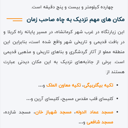
چهارده کیلومتر و بیست ‌و پنج دقیقه است.
معتبرترین روایت‌ها، در یکی از این
سفرهای زیارتی، وقتی کاروانی از
مکان های مهم نزدیک به چاه صاحب زمان
زائران مرکز ایران، به محل کنونی
این زیارتگاه در غرب شهر کرمانشاه، در مسیر پایانه راه‌ کربلا و
نظرگاه چاه صاحب زمان، که در آن
در بافت قدیمی و تاریخی شهر واقع شده است، بنابراین این
روزگار در بیرون از شهر کرمانشاه
منطقه مملو از آثار گردشگری و بناهای تاریخی و مذهبی قدیمی
بوده، می‌رسند دچار کمبود آب شده،
است. برخی از جاذبه‌های نزدیک به این مکان دیدنی عبارت
از فرط تشنگی به دنبال آب
هستند از:
می‌گشته‌اند؛ بعد از جست‌ و جوی
تکیه بیگلربیگی
،
تکیه معاون‌ الملک
و
…
بسیار و ناامید از یافتن آب،
کاروانیان بارها برمی‌بندند و عزم
کلیسای قلب مقدس مسیح، کلیسای آرین و
…
رفتن به جایی دیگر می‌کنند؛ در این
مسجد عماد الدوله
،
مسجد شهباز خان
، مسجد شازده،
حین آقا امام غایب، در قالب
مسجد شافعی
و
…
رهگذری بر کاروانیان عیان گشته،