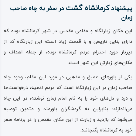
کرمانشاه گشت
پیشنهاد
در سفر به چاه صاحب
بعد از دست‌ زدن بر زمین که چشمه
زمان
آبی گوارا را روان می‌کند، به
این مکان زیارتگاه و مقامی مقدس در شهر کرمانشاه بوده که
پیش‌نمازی کاروانیان ایستاده، نماز
دارای بنایی تاریخی و با قدمت زیاد است؛ این زیارتگاه که از
شکر را به آن حضرت اقتدا می‌کنند.
دیرباز مورد احترام مردم کرمانشاه بوده، از جمله اهداف و
از آن روز و ابتدا به دست همان
مکان‌های زیارتی این شهر است.
کاروان زائر، چاه و مکانی بر سر چاه،
یکی از باورهای عمیق و مذهبی در مورد این مقام، وجود چاه
به نشانه حضور آن حضرت، تعبیه
صاحب‌ زمان در این زیارتگاه است که مردم ادعیه، درخواست‌ها
می‌شود که بعدها و در طول زمان
و درد و دل‌های خود را به نام امام زمان نوشته، در این چاه
تکمیل‌تر و محلی می‌شود برای زیارت
می‌اندازند؛ بنابراین به گردشگران باورمند و متدین توصیه
و توسل و تبرک مردمان مذهبی
می‌شود که بازدید و زیارت از این مکان مقدس را در برنامه سفر
منطقه.
خود به کرمانشاه بگنجانند.