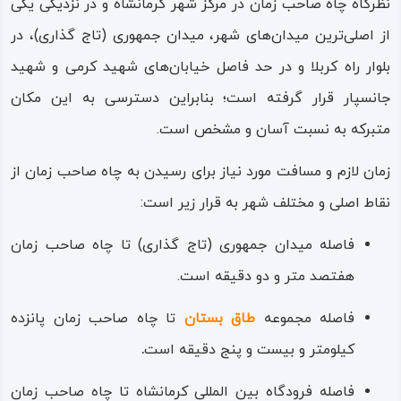
نظرگاه چاه صاحب‌ زمان در مرکز شهر کرمانشاه و در نزدیکی یکی
اوایل دوره قاجاریه برمی‌گردد؛ به
از اصلی‌ترین میدان‌های شهر، میدان جمهوری (تاج‌ گذاری)، در
روزگارانی که زائران ایرانی که قصد
بلوار راه کربلا و در حد فاصل خیابان‌های شهید کرمی و شهید
زیارت مکه یا امامان در کربلا را
جانسپار قرار گرفته است؛ بنابراین دسترسی به این مکان
داشته‌اند، در قالب کاروان‌هایی عزم
متبرکه به‌ نسبت آسان و مشخص است.
رفتن به عراق، عربستان و شام را
کرده‌اند؛ روزگار مسافرت‌های بسیار
زمان لازم و مسافت مورد نیاز برای رسیدن به چاه صاحب‌ زمان از
طولانی که گاه چندین ماه یا چند سال
نقاط اصلی و مختلف شهر به قرار زیر است:
طول می‌کشیده است.
فاصله میدان جمهوری (تاج‌ گذاری) تا چاه صاحب‌ زمان
بنابراین موقعیت سرزمینی کرمانشاه
هفتصد متر و دو دقیقه است.
در آن روزگاران چنان بوده که هم در
فاصله مجموعه
طاق بستان
تا چاه صاحب‌ زمان پانزده
مسیر رفتن و هم در مسیر برگشتن،
کیلومتر و بیست ‌و پنج دقیقه است
.
اتراقگاه کاروانیان و منزلگاه بین‌ راهی
فاصله فرودگاه بین‌ المللی کرمانشاه تا چاه صاحب‌ زمان
بوده است. طبق پرتکرارترین و