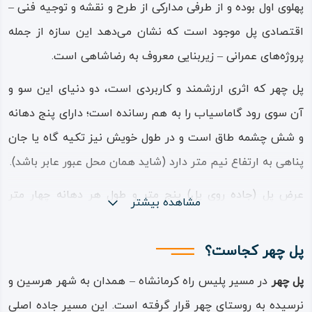
پهلوی اول بوده‌ و از طرفی مدارکی از طرح و نقشه و توجیه فنی –
اقتصادی پل موجود است که نشان می‌دهد این سازه از جمله
پروژه‌های عمرانی – زیربنایی معروف به رضاشاهی ا‌ست.
پل چهر که اثری ارزشمند و کاربردی است، دو دنیای این ‌سو و
‌آن‌ سوی رود گاماسیاب را به هم رسانده است؛ دارای پنج دهانه‌
و شش چشمه طاق است و در طول خویش نیز تکیه گاه یا جان
پناهی به ارتفاع نیم متر دارد (شاید همان محل عبور عابر باشد).
عرض پل (جاده روی پل) پنج‌ متر و طول هر دهانه چهار متر
مشاهده بیشتر
است؛ یعنی با توجه به تعداد دهانه‌ها (پنج دهانه)، درازای پل
دست کم بیست ‌متر می‌باشد
.
پل چهر کجاست؟
نام پل چهر شاید از بن واژه «چهر» به معنای منظر و منظره (و
پل چهر
در مسیر پلیس راه کرمانشاه – همدان به شهر هرسین و
حتی چهره امروزی) گرفته شده باشد، که در‌ این حالت ریشه در
نرسیده به روستای چهر قرار گرفته است. این مسیر جاده اصلی