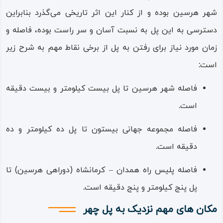
«چیتْهَر» زبان پهلوی دارد و به معنای دیدار و چشم انداز است.
شهر هرسین بوده و از کنار این اثر تاریخی می‌گذرد بنابراین
دسترسی به این پل به نسبت آسان و سر راست بوده، فاصله و
اما با توجه به آوا و گویش محلی که لفظی بینابین «چهر» و«چِر»
زمان مورد نیاز برای رفتن به پل از برخی نقاط مهم به شرح زیر
ادا می‌کنند، امکان دارد که نام پل (و حتی نام روستا) همان
است
:
«چِر» باشد؛ که در این حالت خود ریشه‌ یا بن‌ واژه «چِر» پهلوی
بوده و گستره مفهومی آن شامل معناهایی از جمله گرداب،
فاصله شهر هرسین تا پل بیست‌ کیلومتر و بیست دقیقه
چرخیدن، صدای ریزش آب و چرخاب است؛ این امکان اخیر با
است
.
لحاظ‌ کردن بخش آوایی و بومی نام پل، به واقعیت نزدیک‌تر
فاصله مجموعه جهانی بیستون تا پل ده کیلومتر و ده
است
.
دقیقه است
.
یکی از ویژگی‌های پل این است که‌ در جای جای بدنه آن
فاصله پلیس راه همدان‌ – کرمانشاه (دوراهی هرسین) تا
سنگ‌هایی تراش خورده و پرداخت شده استفاده کرده‌اند که با
پل پنج کیلومتر و پنج دقیقه است
.
توجه به قدمت پل (پهلوی اول یا حتی قاجار)، نشانگر این است
مکان های مهم نزدیک به پل چهر
که این سنگ‌ها از ته خرابه مانده‌های سازه‌های قدیمی‌تر، از