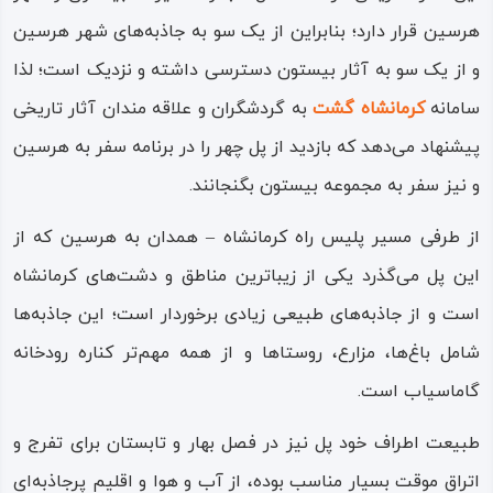
تاریخی نیز پیوند دهنده دو کرانه آن‌ها شده‌ است؛ شماری از
هرسین قرار دارد؛ بنابراین از یک سو به جاذبه‌های شهر هرسین
این پل‌ها قوزیوند (قازی‌وه‌ن) در
بیستون
،
پل میانراهان
در
سنقر
،
و از یک سو به آثار بیستون دسترسی داشته و نزدیک است؛ لذا
پل کوچه
در
کنگاور
،
پل کهنه
در شهر کرمانشاه،
پل ماهیدشت
در
سامانه
کرمانشاه گشت
به گردشگران و علاقه مندان آثار تاریخی
شهر ماهیدشت و… هستند.
پیشنهاد می‌دهد که بازدید از پل چهر را در برنامه سفر به هرسین
و نیز سفر به مجموعه بیستون بگنجانند.
از طرفی مسیر پلیس راه کرمانشاه – همدان به هرسین که از
این پل می‌گذرد یکی از زیباترین مناطق و دشت‌های کرمانشاه
است و از جاذبه‌های طبیعی زیادی برخوردار است؛ این جاذبه‌ها
شامل باغ‌ها، مزارع، روستاها و از همه مهم‌تر کناره رودخانه
گاماسیاب است.
طبیعت اطراف خود پل نیز در فصل بهار و تابستان برای تفرج و
اتراق موقت بسیار مناسب بوده، از آب‌ و هوا و اقلیم پرجاذبه‌ای