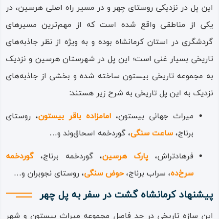
مکان‌های دور و نزدیک آمده‌اند و در ساخت پل مصرف شده‌اند.
این پل در نزدیکی روستای چهر و در مسیر راه اصلی هرسین، در
یکی از مناطقی واقع شده است که از مهم‌ترین مسیرهای
دلیل این برداشت خاص، ویژگی سنگ‌ها، ازجمله دیرینه بودگی و
گردشگری در استان کرمانشاه بوده و به ویژه از نظر جاذبه‌های
نیز فرم و نوع تراش آن‌هاست؛ چنان که بخش زیادی از آن‌ها،
تاریخی بسیار غنی است؛ این پل در شهرستان هرسین و نزدیک
گورسنگ یا به لفظ امروزی‌تر سنگ قبر هستند، آن هم سنگ
به مجموعه تاریخی بیستون ساخته شده و بخشی از جاذبه‌های
قبرهایی که دارای نقش و قاب‌اند و در اصل باید در شمار آثار
نزدیک به این پل تاریخی به شرح زیر هستند
:
نگارگرانه باشند!
میراث جهانی بیستون،
امامزاده باقر بیستون
، روستای
البته قدمت این گورسنگ‌ها گویا به سده‌های اول اسلام می‌رسد
برناج،
ساعت سنگی
، گوردخمه اسحاق‌وند و…
و دلیل یا نشانه‌ای برای دورتر بردن نسب آن‌ها در دست نیست؛
پل چهر در استان
کرمانشاه
، عضوی از خانواده مجموعه ‌پل‌هایی
فرهادتراش،
پارک هرسین
، گوردخمه برناج،
گوردخمه
است که برخی جوان‌تر و بسیاری کهن سال‌تر از آن‌اند؛ این
سرخ‌ده
، سراب برناج،
حوض سنگی
، روستای نجوبران و…
مجموعه تاریخی – گردشگری چنان فراوانی و پراکندگی وسیعی
پیشنهاد کرمانشاه گشت در سفر به پل چهر
دارد که در هر جای استان که رودی، نهری و جویبارکی هست پلی
این سازه تاریخی در حد فاصل مجموعه میراث بیستون و شهر