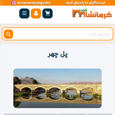
صفحه
اصلی
کرمانشاه
شهرستان
ها
پل چهر
مجموعه
بیستون
روستاهای
هدف
اقامتگاه
ویژه