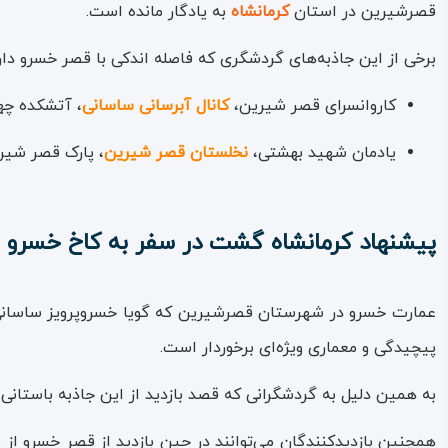
این بنای تاریخی، علاوه بر حیاط اصلی دو حیاط دیگر دارد؛ یکی حیا
قصرشیرین در استان
کرمانشاه
به یادگار مانده است.
از قصر است؛ گمان اینکه در بسیاری از متون، کاخ‌ خسرو معروف 
برخی از این جاذبه‌های گردشگری که فاصله اندکی با قصر خسرو دار
کاروانسرای قصر شیرین،
کانال آبرسانی ساسانی
، آتشکده چه
یادمان شهید بهشتی،
نخلستان قصر شیرین
، پارک قصر شیر
پیشنهاد کرمانشاه گشت در سفر به کاخ خسرو
عمارت خسرو در شهرستان قصرشیرین که گویا خسروپرویز ساسانی ب
پیچیدگی و معماری ویژه‌ای برخوردار است.
به همین دلیل به گردشگرانی که قصد بازدید از این جاذبه باستانی و
همچنین بازدیدکنندگان می‌توانند در حین بازدید از قصر خسرو از 