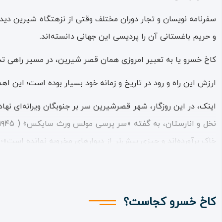
سفرنامه نویسان و تجار دوران مختلف وقتی از نزهتگاه شیرین دیدا
و حریم باغستانی آن را پردیسی این جهانی دانسته‌اند.
کاخ خسرو یا به تعبیر امروزی همان قصر شیرین، در مسیر راهی تجار
ارزش این راه و رود در تاریخ و زمانه خود بسیار بوده است؛ این ا
اینک، در این روزگار، شهر قصرشیرین سر بر جنوبگان ویرانه‌ای نه
خاک برآورده‌اند و چیزی بیش‌تر از دیوارهای مخروبه نمانده است»
پریشان شبدیز غوطه ‌می‌داد خواهی شنید.
تاریخ نگاران یونانی – غربی مثل ‌سایکس، باغ و بوستان‌هایی را 
دانسته‌اند؛ خانه باغی گسترده و گشوده بر انواع حیوانات اهلی و
کاخ خسرو کجاست؟
و تاریخش از آغاز سده هفتم میلادی است. کاخ نامبرده در پار