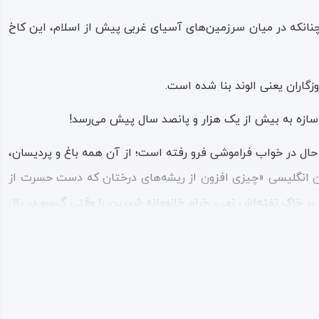
 چنانکه در میان سرزمین‌های آسیای غربی پیش از اسلام، این کاخ
زگاران یعنی الوند بنا شده است.
 سازه به بیش از یک ‌هزار و پانصد سال پیش می‌رسد!
 حال در خواب فراموشی فرو رفته است؛ از آن همه باغ و پردیسان،
Sir Percy Molesworth Sykes/ ۱۸۶۷- ۱۹۴) ژنرال، نویسنده و جغرافیدان انگلیسی «چیزی افزون از ریشه‌های درختان که دست حسرت از
بر خاک تفته‌اش نهی، خرام خانومانه شیرین را وقتی گیسو در یال
ت و ستایش توصیف‌کرده‌اند و از عجیب‌ترین مکان‌های روزگار خود
رو یا کاخ خسرو در قصرشیرین در سمت غربی دامنه‌های زاگرس واقع
ا ایوانش هنوز نمودار است و آن شش متر و نیم ارتفاع دارد»