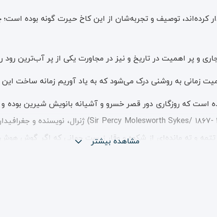
ر کرده‌اند، توصیف و تجربه‌شان از این کاخ حیرت گونه بوده است؛
ی و پر اهمیت در تاریخ و نیز در مجاورت یکی از پر آب‌ترین رود رو
همیت زمانی به روشنی درک ‌می‌شود که به یاد آوریم زمانه ساخت این
اده است که روزگاری دور قصر خسرو و آشیانه بانویش شیرین بوده و
نخل و انارستان، به گفته «سر پرسی مولس ورث سایکس» ( ۵
؛ تتمه و ته مانده‌ای از شکوه و وقار زیست جهانی که اگر گوش هوش 
مشاهده بیشتر
که خانه خسرو و شیرین را به ‌برکشیده بودند، با زبانی از سر حیر
 نااهلی؛ آمیزه‌ای از همسایگی نبات و انسان و حیوان، «عمارت خس
کی که محیط آن شش هزار متر می‌باشد بنا شده است. در بعضی جاه