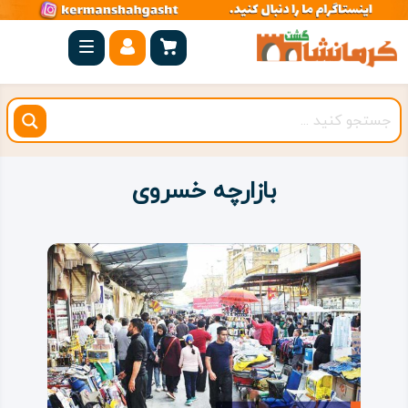
صفحه
اصلی
کرمانشاه
شهرستان
ها
بازارچه خسروی
مجموعه
بیستون
روستاهای
هدف
اقامتگاه
ویژه