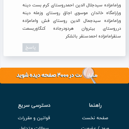
ورامامزاده سیدجلال الدین احمدروستای کرم بست دینه
ورارامگاه خاندان موسوی اجاق روستای وزمله دینه
ورامامزاده سیدجمال الدین روستای فش وامامزاده
درروستای بیتروان هردودرجاده کنگاوربسمت
سنقرامامزاده احمدسنقر باتشكر
پاسخ
راهنما
دسترسی سریع
صفحه نخست
قوانین و مقررات
ورود / عضویت
سوالات متداول