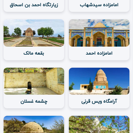
امامزاده سیدشهاب
زیارتگاه احمد بن اسحاق
امامزاده احمد
بقعه مالک
آرامگاه ویس قرنی
چشمه غسلان