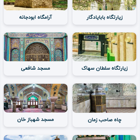
زیارتگاه بابایادگار
آرامگاه ابودجانه
زیارتگاه سلطان سهاک
مسجد شافعی
مسجد شهباز خان
چاه صاحب زمان