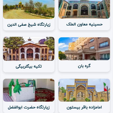
ویدئو
حسینیه معاون الملک
زیارتگاه شیخ صفی الدین
درباره
ما
گره بان
تکیه بیگلربیگی
امامزاده باقر بیستون
زیارتگاه حضرت ابوالفضل