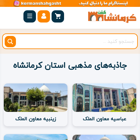
صفحه
اصلی
کرمانشاه
شهرستان
ها
جاذبه‌های مذهبی استان کرمانشاه
مجموعه
بیستون
روستاهای
هدف
عباسیه معاون الملک
زینبیه معاون الملک
اقامتگاه
ویژه